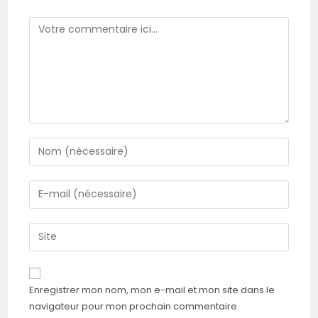
Comment
Enter
your
name
Enter
or
your
username
email
Saisir
to
address
l’URL
comment
to
de
comment
votre
Enregistrer mon nom, mon e-mail et mon site dans le
site
navigateur pour mon prochain commentaire.