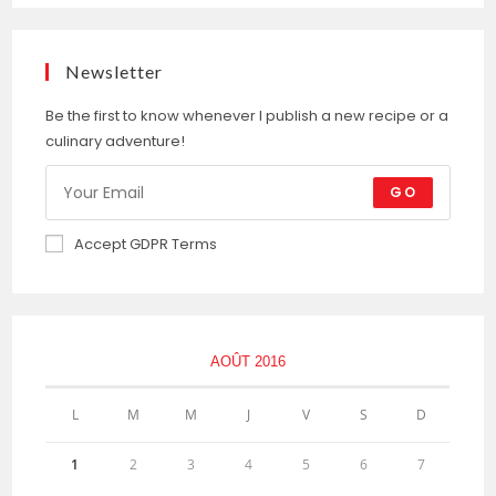
Newsletter
Be the first to know whenever I publish a new recipe or a
culinary adventure!
GO
Accept GDPR Terms
AOÛT 2016
L
M
M
J
V
S
D
1
2
3
4
5
6
7