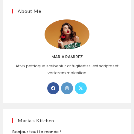
About Me
MARIA RAMIREZ
At vix patrioque scribentur at fugitertissi ext scriptaset
verterem molestiae
S’ouvre
S’ouvre
S’ouvre
dans
dans
dans
un
un
un
nouvel
nouvel
nouvel
onglet
onglet
onglet
Maria’s Kitchen
Bonjour tout le monde !