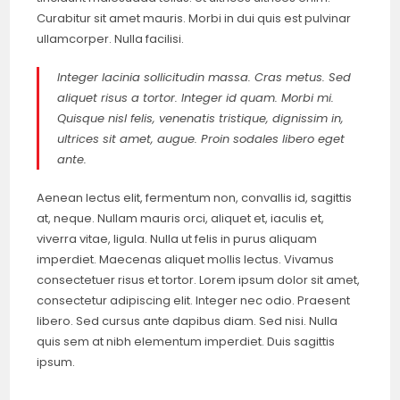
Curabitur sit amet mauris. Morbi in dui quis est pulvinar
ullamcorper. Nulla facilisi.
Integer lacinia sollicitudin massa. Cras metus. Sed
aliquet risus a tortor. Integer id quam. Morbi mi.
Quisque nisl felis, venenatis tristique, dignissim in,
ultrices sit amet, augue. Proin sodales libero eget
ante.
Aenean lectus elit, fermentum non, convallis id, sagittis
at, neque. Nullam mauris orci, aliquet et, iaculis et,
viverra vitae, ligula. Nulla ut felis in purus aliquam
imperdiet. Maecenas aliquet mollis lectus. Vivamus
consectetuer risus et tortor. Lorem ipsum dolor sit amet,
consectetur adipiscing elit. Integer nec odio. Praesent
libero. Sed cursus ante dapibus diam. Sed nisi. Nulla
quis sem at nibh elementum imperdiet. Duis sagittis
ipsum.