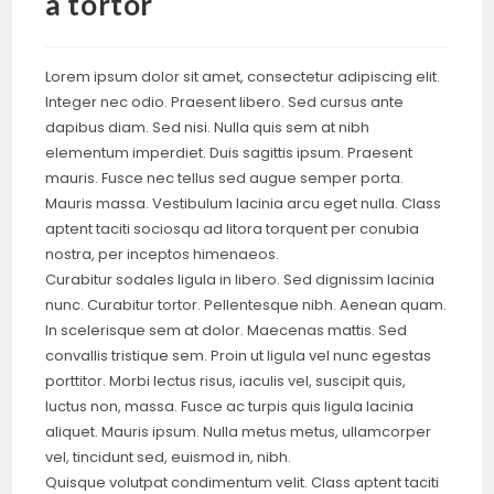
a tortor
Lorem ipsum dolor sit amet, consectetur adipiscing elit.
Integer nec odio. Praesent libero. Sed cursus ante
dapibus diam. Sed nisi. Nulla quis sem at nibh
elementum imperdiet. Duis sagittis ipsum. Praesent
mauris. Fusce nec tellus sed augue semper porta.
Mauris massa. Vestibulum lacinia arcu eget nulla. Class
aptent taciti sociosqu ad litora torquent per conubia
nostra, per inceptos himenaeos.
Curabitur sodales ligula in libero. Sed dignissim lacinia
nunc. Curabitur tortor. Pellentesque nibh. Aenean quam.
In scelerisque sem at dolor. Maecenas mattis. Sed
convallis tristique sem. Proin ut ligula vel nunc egestas
porttitor. Morbi lectus risus, iaculis vel, suscipit quis,
luctus non, massa. Fusce ac turpis quis ligula lacinia
aliquet. Mauris ipsum. Nulla metus metus, ullamcorper
vel, tincidunt sed, euismod in, nibh.
Quisque volutpat condimentum velit. Class aptent taciti