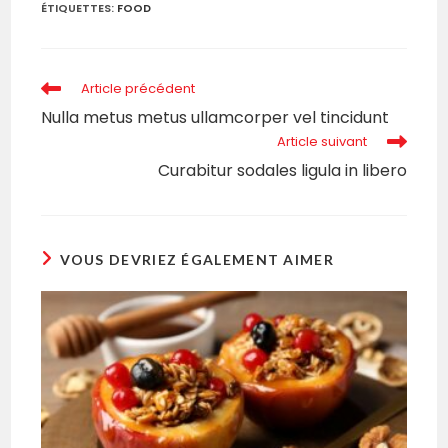
ÉTIQUETTES
:
FOOD
Read
Article précédent
more
Nulla metus metus ullamcorper vel tincidunt
articles
Article suivant
Curabitur sodales ligula in libero
VOUS DEVRIEZ ÉGALEMENT AIMER