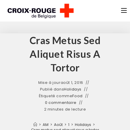
Skip
to
content
Cras Metus Sed
Aliquet Risus A
Tortor
Mise à jour
août 1, 2016
Publié dans
Holidays
Étiqueté comme
Food
0 commentaire
2 minutes de lecture
>
AM
>
Août
>
1
>
Holidays
>
Cras metus sed aliquet risus a tortor