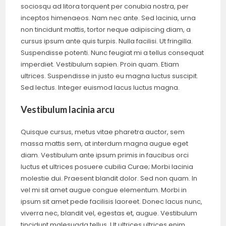
sociosqu ad litora torquent per conubia nostra, per
inceptos himenaeos. Nam nec ante. Sed lacinia, urna
non tincidunt mattis, tortor neque adipiscing diam, a
cursus ipsum ante quis turpis. Nulla facilisi. Ut fringilla.
Suspendisse potenti. Nunc feugiat mi a tellus consequat
imperdiet. Vestibulum sapien. Proin quam. Etiam
ultrices. Suspendisse in justo eu magna luctus suscipit.
Sed lectus. Integer euismod lacus luctus magna.
Vestibulum lacinia arcu
Quisque cursus, metus vitae pharetra auctor, sem
massa mattis sem, at interdum magna augue eget
diam. Vestibulum ante ipsum primis in faucibus orci
luctus et ultrices posuere cubilia Curae; Morbi lacinia
molestie dui. Praesent blandit dolor. Sed non quam. In
vel mi sit amet augue congue elementum. Morbi in
ipsum sit amet pede facilisis laoreet. Donec lacus nunc,
viverra nec, blandit vel, egestas et, augue. Vestibulum
tincidunt malesuada tellus. Ut ultrices ultrices enim.