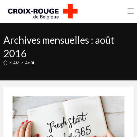
Skip
to
content
Archives mensuelles : août
2016
>
AM
>
Août