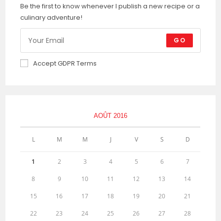
Be the first to know whenever I publish a new recipe or a
culinary adventure!
GO
Accept GDPR Terms
AOÛT 2016
L
M
M
J
V
S
D
1
2
3
4
5
6
7
8
9
10
11
12
13
14
15
16
17
18
19
20
21
22
23
24
25
26
27
28