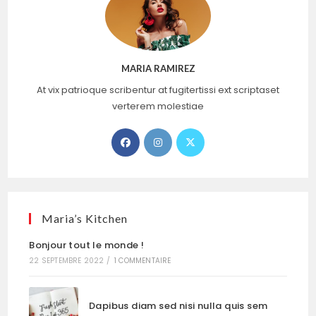
MARIA RAMIREZ
At vix patrioque scribentur at fugitertissi ext scriptaset
verterem molestiae
S’ouvre
S’ouvre
S’ouvre
dans
dans
dans
un
un
un
nouvel
nouvel
nouvel
onglet
onglet
onglet
Maria’s Kitchen
Bonjour tout le monde !
22 SEPTEMBRE 2022
/
1 COMMENTAIRE
Dapibus diam sed nisi nulla quis sem